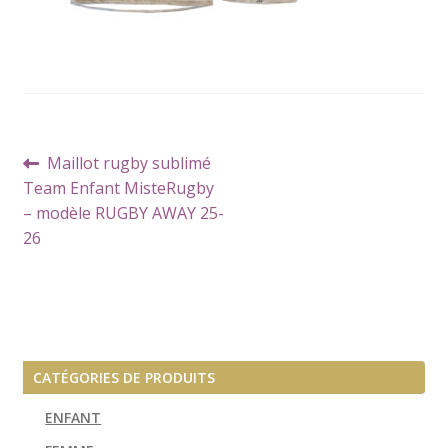
Navigation
Article
Maillot rugby sublimé
de
précédent :
Team Enfant MisteRugby
l’article
– modèle RUGBY AWAY 25-
26
CATÉGORIES DE PRODUITS
ENFANT