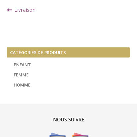
Navigation
Article
Livraison
de
précédent :
l’article
CATÉGORIES DE PRODUITS
ENFANT
FEMME
HOMME
NOUS SUIVRE