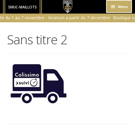
Aller
Aller
Menu
SMUC-MAILLOTS
à
au
e du 1 au 7 novembre - livraison a partir du 7 decembre
HOMME
la
contenu
navigation
FEMME
Sans titre 2
ENFANT