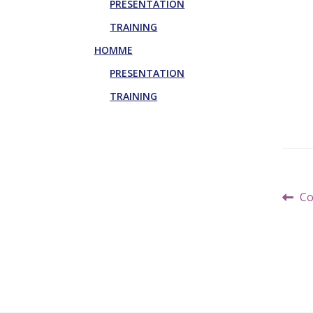
PRESENTATION
TRAINING
HOMME
PRESENTATION
TRAINING
Navi
Art
Co
de
pr
l’art