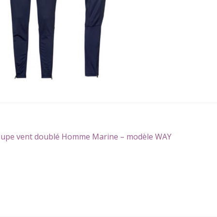
gation
icle
upe vent doublé Homme Marine – modèle WAY
écédent :
icle