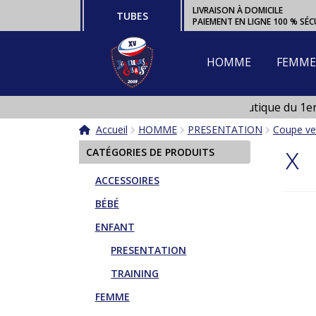
Aller
Aller
LIVRAISON À DOMICILE
TUBES
PAIEMENT EN LIGNE 100 % SÉC
à
au
la
contenu
navigation
HOMME
FEMME
Ouverture de la boutique du 1er a
Boutique fermée en Janvier et en
Accueil
HOMME
PRESENTATION
Coupe ve
x
CATÉGORIES DE PRODUITS
ACCESSOIRES
BÉBÉ
ENFANT
PRESENTATION
TRAINING
FEMME