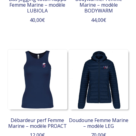
Femme Marine – modèle
Marine – modèle
LUBIOLA
BODYWARM
40,00
€
44,00
€
Ce
Ce
produit
produit
a
a
plusieurs
plusieurs
variations.
variations.
Les
Les
options
options
peuvent
peuvent
être
être
choisies
choisies
sur
sur
la
la
Débardeur perf Femme
Doudoune Femme Marine
page
page
Marine – modèle PROACT
– modèle LEG
du
du
12,00
€
70,00
€