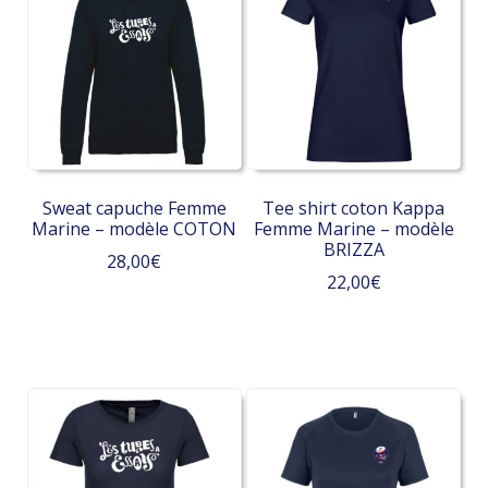
variations.
Les
options
peuvent
être
choisies
sur
la
Sweat capuche Femme
Tee shirt coton Kappa
page
Marine – modèle COTON
Femme Marine – modèle
du
BRIZZA
28,00
€
produit
22,00
€
Ce
Ce
produit
produit
a
a
plusieurs
plusieurs
variations.
variations.
Les
Les
options