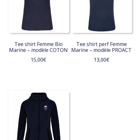
options
peuvent
peuvent
être
être
choisies
choisies
sur
sur
la
la
page
Tee shirt Femme Bio
Tee shirt perf Femme
page
du
Marine – modèle COTON
Marine – modèle PROACT
du
produit
15,00
€
13,00
€
produit
Ce
Ce
produit
produit
a
a
plusieurs
plusieurs
variations.
variations.
Les
Les
options
options
peuvent
peuvent
être
être