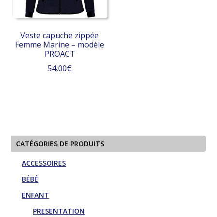
choisies
choisies
sur
sur
la
la
Veste capuche zippée
page
page
Femme Marine – modèle
du
du
PROACT
produit
produit
54,00
€
Ce
produit
a
plusieurs
variations.
CATÉGORIES DE PRODUITS
Les
options
ACCESSOIRES
peuvent
BÉBÉ
être
ENFANT
choisies
sur
PRESENTATION