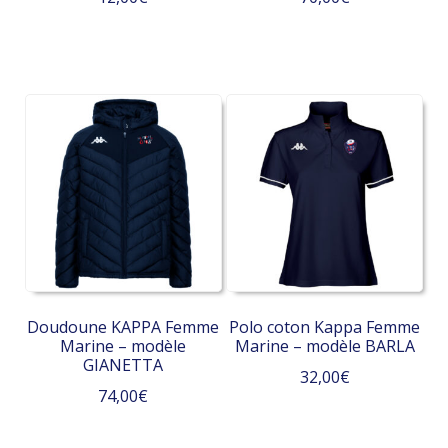
produit
produit
Ce
Ce
produit
produit
a
a
plusieurs
plusieurs
variations.
variations.
Les
Les
options
options
peuvent
peuvent
être
être
choisies
choisies
sur
sur
la
la
Doudoune KAPPA Femme
Polo coton Kappa Femme
page
page
Marine – modèle
Marine – modèle BARLA
du
du
GIANETTA
32,00
€
produit
produit
74,00
€
Ce
Ce
produit