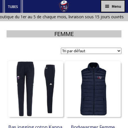
Aller
Aller
Menu
TUBES
à
au
utique du 1er au 5 de chaque mois, livraison sous 15 jours ouvrés à
HOMME
la
contenu
ique fermée en Janvier et en Aout)
navigation
FEMME
FEMME
ENFANT
BÉBÉ
ACCESSOIRES
Bas jogging coton Kappa
Bodywarmer Femme