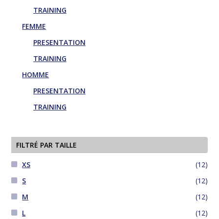
la
TRAINING
page
FEMME
du
produit
PRESENTATION
TRAINING
HOMME
PRESENTATION
TRAINING
FILTRÉ PAR TAILLE
XS
(12)
S
(12)
M
(12)
L
(12)