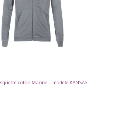
gation
icle
squette coton Marine – modèle KANSAS
écédent :
icle