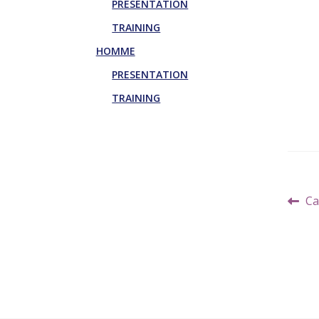
PRESENTATION
TRAINING
HOMME
PRESENTATION
TRAINING
Navi
Art
Ca
de
pr
l’art