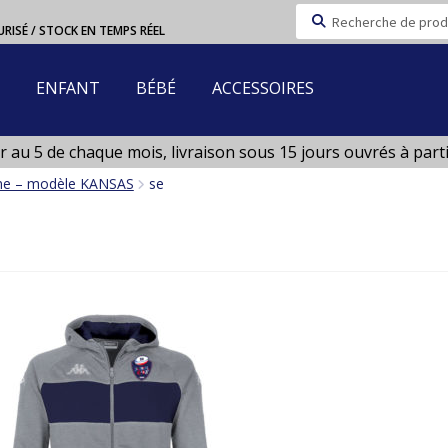
Recherche
URISÉ / STOCK EN TEMPS RÉEL
pour :
ENFANT
BÉBÉ
ACCESSOIRES
au 5 de chaque mois, livraison sous 15 jours ouvrés à partir 
n Aout)
ine – modèle KANSAS
se