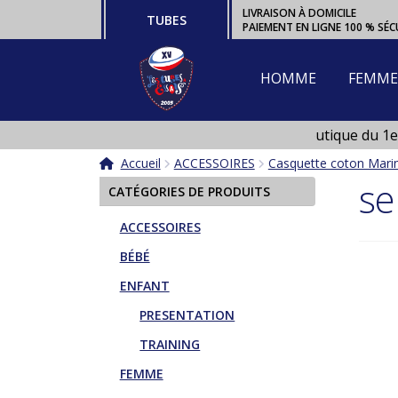
Aller
Aller
LIVRAISON À DOMICILE
TUBES
PAIEMENT EN LIGNE 100 % SÉC
à
au
la
contenu
navigation
HOMME
FEMME
Ouverture de la boutique du 1er 
Boutique fermée en Janvier et e
Accueil
ACCESSOIRES
Casquette coton Mar
se
CATÉGORIES DE PRODUITS
ACCESSOIRES
BÉBÉ
ENFANT
PRESENTATION
TRAINING
FEMME