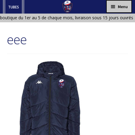
Aller
Aller
Menu
TUBES
à
au
boutique du 1er au 5 de chaque mois, livraison sous 15 jours ouvrés
HOMME
la
contenu
Boutique fermée en Janvier et en Aout)
navigation
FEMME
eee
ENFANT
BÉBÉ
ACCESSOIRES