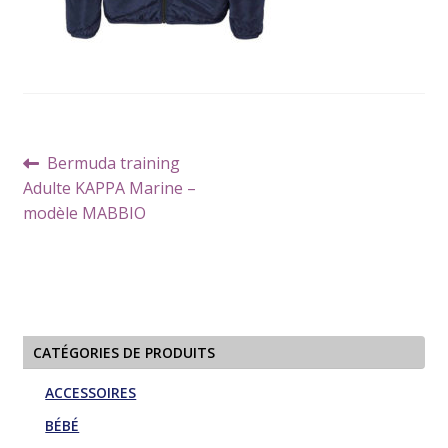
Navigation
Article
Bermuda training
de
précédent :
Adulte KAPPA Marine –
l’article
modèle MABBIO
CATÉGORIES DE PRODUITS
ACCESSOIRES
BÉBÉ