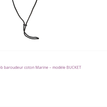
gation
icle
b baroudeur coton Marine – modèle BUCKET
écédent :
icle