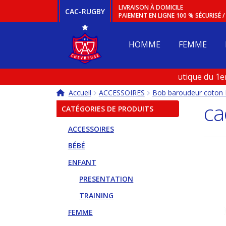
Aller
Aller
LIVRAISON À DOMICILE
CAC-RUGBY
PAIEMENT EN LIGNE 100 % SÉCURISÉ 
à
au
la
contenu
navigation
HOMME
FEMME
Ouverture de la boutique du 1er a
Boutique fermée en Janvier et e
Accueil
ACCESSOIRES
Bob baroudeur coton
ca
CATÉGORIES DE PRODUITS
ACCESSOIRES
BÉBÉ
ENFANT
PRESENTATION
TRAINING
FEMME