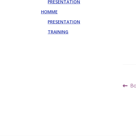
PRESENTATION
HOMME
PRESENTATION
TRAINING
Navi
Art
Bo
de
pr
l’art