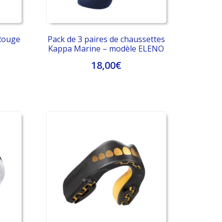
Rouge
Pack de 3 paires de chaussettes
Kappa Marine – modèle ELENO
18,00
€
Ce
produit
a
plusieurs
variations.
Les
options
peuvent
être
choisies
sur
la
page