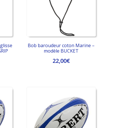
glisse
Bob baroudeur coton Marine –
GRIP
modèle BUCKET
22,00
€
Ce
produit
a
plusieurs
variations.
Les
options
peuvent
être