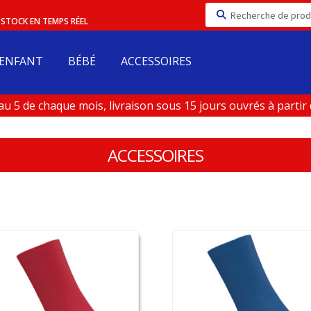
Recherche
/ STOCK EN TEMPS RÉEL
pour :
ENFANT
BÉBÉ
ACCESSOIRES
de chaque mois, livraison sous 15 jours ouvrés à partir du 
ACCESSOIRES