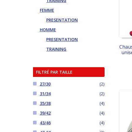
TRAINING
FEMME
PRESENTATION
HOMME
PRESENTATION
Chaus
TRAINING
unis
FILTRÉ PAR TAILLE
27/30
(2)
31/34
(2)
35/38
(4)
39/42
(4)
43/46
(4)