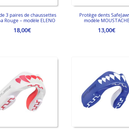
de 3 paires de chaussettes
Protège dents SafeJaw
a Rouge – modèle ELENO
modèle MOUSTACH
18,00
€
13,00
€
Ce
Ce
produit
produit
a
a
plusieurs
plusieurs
variations.
variations.
Les
Les
options
options
peuvent
peuvent
être
être
choisies
choisies
sur
sur
la
la
page
page
du
du