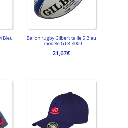
choisies
sur
la
page
du
produit
 4 Bleu
Ballon rugby Gilbert taille 5 Bleu
– modèle GTR-4000
21,67
€