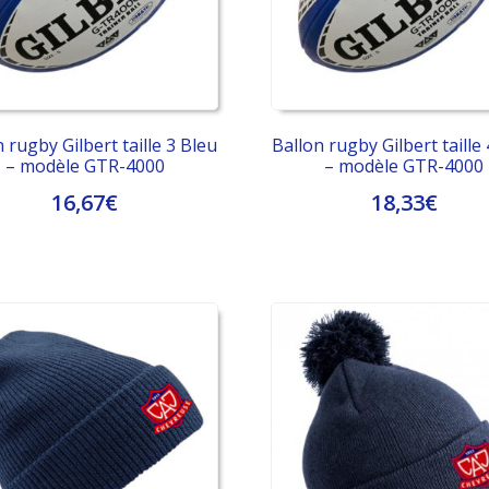
choisies
choisies
sur
sur
la
la
page
page
du
du
produit
produit
 rugby Gilbert taille 3 Bleu
Ballon rugby Gilbert taille
– modèle GTR-4000
– modèle GTR-4000
16,67
€
18,33
€