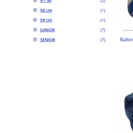
47-50
(2)
56 cm
(1)
59 cm
(1)
JUNIOR
(7)
Ballon
SENIOR
(7)