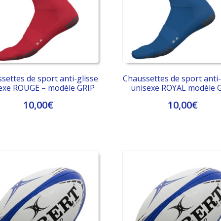
settes de sport anti-glisse
Chaussettes de sport anti-
exe ROUGE – modèle GRIP
unisexe ROYAL modèle 
10,00
€
10,00
€
Ce
Ce
produit
produit
a
a
plusieurs
plusieurs
variations.
variations.
Les
Les
options
options
peuvent
peuvent
être
être