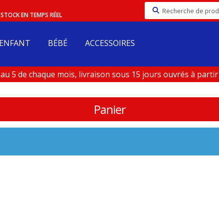
Recherche
/ STOCK EN TEMPS RÉEL
pour :
ENFANT
BÉBÉ
ACCESSOIRES
u 5 de chaque mois, livraison sous 15 jours ouvrés à partir d
 Aout)
Panier