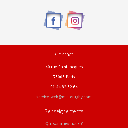
peuvent
être
choisies
sur
la
page
du
produit
Contact
40 rue Saint Jacques
75005 Paris
01 44 82 52 64
service-web@misterugby.com
Renseignements
Qui sommes-nous ?