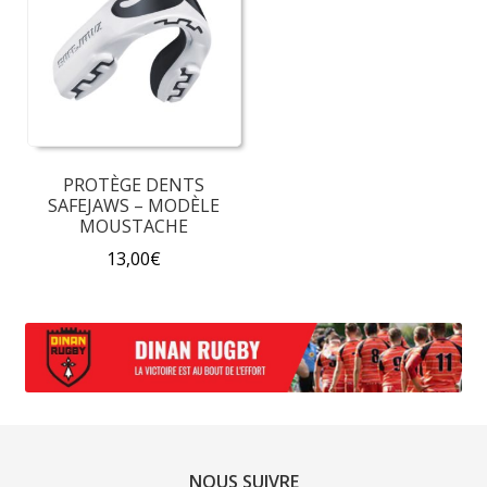
Les
options
peuvent
être
choisies
sur
la
PROTÈGE DENTS
page
SAFEJAWS – MODÈLE
du
MOUSTACHE
produit
13,00
€
Ce
produit
a
plusieurs
variations.
Les
options
NOUS SUIVRE