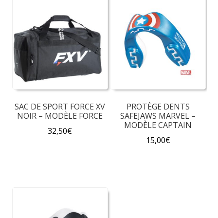
SAC DE SPORT FORCE XV
PROTÈGE DENTS
NOIR – MODÈLE FORCE
SAFEJAWS MARVEL –
MODÈLE CAPTAIN
32,50
€
15,00
€
Ce
produit
a
plusieurs
variations.