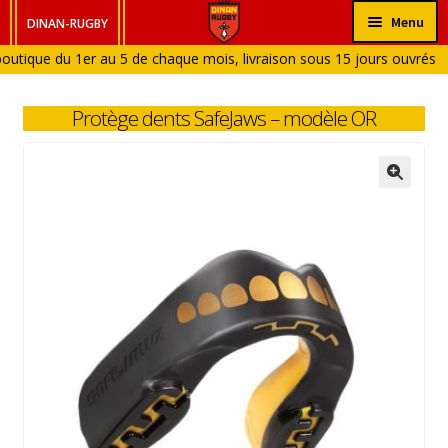
Aller
Aller
Menu
DINAN-RUGBY
à
au
outique du 1er au 5 de chaque mois, livraison sous 15 jours ouvrés à
HOMME
la
contenu
ique fermée en Janvier et en Aout)
navigation
FEMME
Protège dents SafeJaws – modèle OR
ENFANT
BÉBÉ
ACCESSOIRES