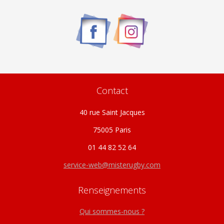
être
choisies
sur
la
page
du
produit
Contact
40 rue Saint Jacques
75005 Paris
01 44 82 52 64
service-web@misterugby.com
Renseignements
Qui sommes-nous ?