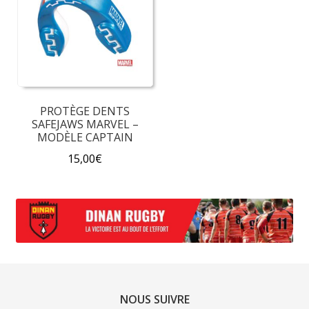
PROTÈGE DENTS
SAFEJAWS MARVEL –
MODÈLE CAPTAIN
15,00
€
Ce
produit
a
plusieurs
variations.
Les
options
NOUS SUIVRE
peuvent