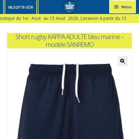
Aller
Aller
Menu
MLSGP78-EDR
à
au
outique du 1er Aout au 15 Aout 2026, Livraison à partir du 15
HOMME
la
contenu
navigation
ENFANT
Short rugby KAPPA ADULTE bleu marine –
modèle SANREMO