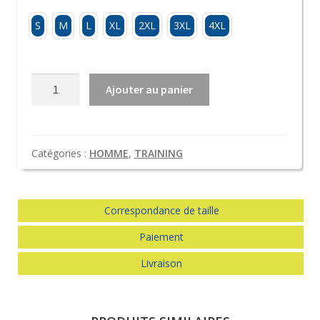
S
M
L
XL
2XL
3XL
4XL
quantité
Ajouter au panier
de
Short
rugby
KAPPA
Catégories :
HOMME
,
TRAINING
ADULTE
bleu
marine
Correspondance de taille
–
Paiement
modèle
SANREMO
Livraison