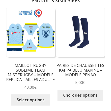
PRODUITS SIMILAIRES
MAILLOT RUGBY
PAIRES DE CHAUSSETTES
SUBLIMÉ TEAM
KAPPA BLEU MARINE –
MISTERUGBY – MODÈLE
MODÈLE PENAO
REPLICA TAILLES ADULTE
5,00
€
40,00
€
Ce
Choix des options
Ce
prod
Select options
produit
a
a