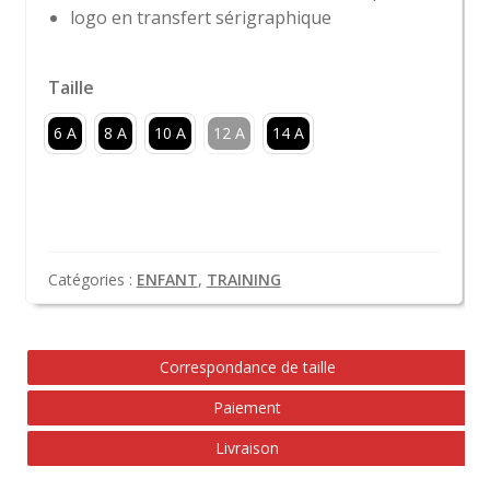
logo en transfert sérigraphique
Taille
6 A
8 A
10 A
12 A
14 A
Catégories :
ENFANT
,
TRAINING
Correspondance de taille
Paiement
Livraison