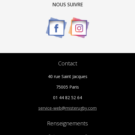
options
NOUS SUIVRE
peuvent
être
choisies
sur
la
page
du
Contact
produit
40 rue Saint Jacques
75005 Paris
01 44 82 52 64
service-web@misterugby.com
Renseignements