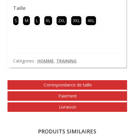
Taille
S
M
L
XL
2XL
3XL
4XL
Catégories :
HOMME
,
TRAINING
Correspondance de taille
Paiement
Livraison
PRODUITS SIMILAIRES