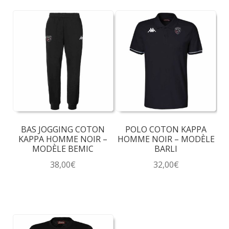
BAS JOGGING COTON
POLO COTON KAPPA
KAPPA HOMME NOIR –
HOMME NOIR – MODÈLE
MODÈLE BEMIC
BARLI
38,00
€
32,00
€
Ce
Ce
produit
produit
a
a
plusieurs
plusieurs