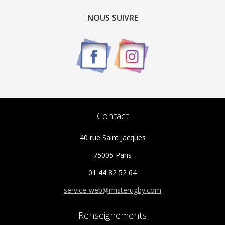
Les
options
NOUS SUIVRE
peuvent
être
choisies
sur
la
page
du
Contact
produit
40 rue Saint Jacques
75005 Paris
01 44 82 52 64
service-web@misterugby.com
Renseignements