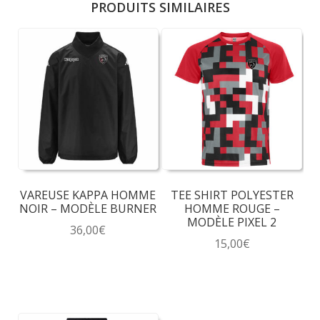
PRODUITS SIMILAIRES
VAREUSE KAPPA HOMME
TEE SHIRT POLYESTER
NOIR – MODÈLE BURNER
HOMME ROUGE –
MODÈLE PIXEL 2
36,00
€
15,00
€
Ce
Ce
produit
produit
a
a
plusieurs