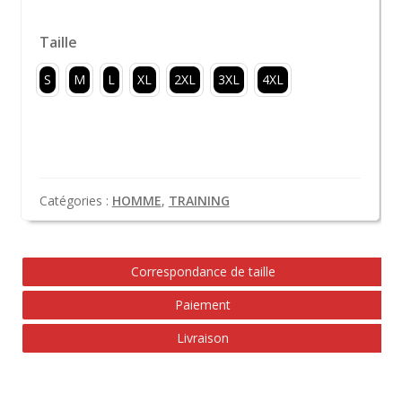
Taille
S
M
L
XL
2XL
3XL
4XL
Catégories :
HOMME
,
TRAINING
Correspondance de taille
Paiement
Livraison