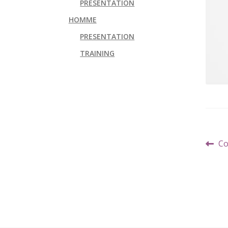
PRESENTATION
HOMME
PRESENTATION
TRAINING
Navi
Art
Co
de
pr
l’art