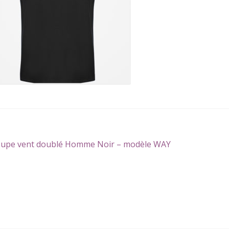
gation
icle
upe vent doublé Homme Noir – modèle WAY
écédent :
icle