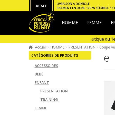
Aller
Aller
LIVRAISON À DOMICILE
RCACP
PAIEMENT EN LIGNE 100 % SÉCURISÉ / S
à
au
la
contenu
navigation
HOMME
FEMME
E
Ouverture de la boutique du 1er 
Boutique fermée en Janvier et e
Accueil
HOMME
PRESENTATION
Coupe ve
e
CATÉGORIES DE PRODUITS
ACCESSOIRES
BÉBÉ
ENFANT
PRESENTATION
TRAINING
FEMME