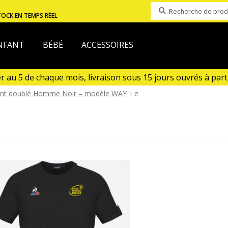
Recherche
TOCK EN TEMPS RÉEL
pour :
NFANT
BÉBÉ
ACCESSOIRES
au 5 de chaque mois, livraison sous 15 jours ouvrés à partir
n Aout)
nt doublé Homme Noir – modèle WAY
e