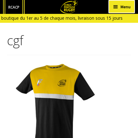
Aller
Aller
Menu
RCACP
à
au
 boutique du 1er au 5 de chaque mois, livraison sous 15 jours
HOMME
la
contenu
du 6 ( Boutique fermée en Janvier et en Aout)
navigation
FEMME
cgf
ENFANT
BÉBÉ
ACCESSOIRES