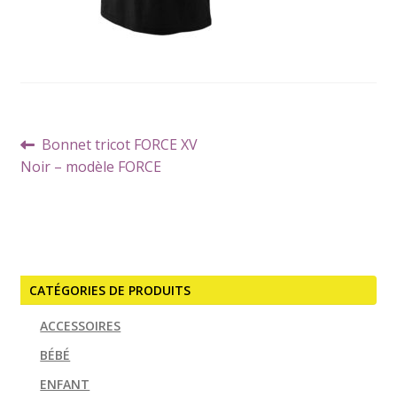
Navigation
Article
Bonnet tricot FORCE XV
de
précédent :
Noir – modèle FORCE
l’article
CATÉGORIES DE PRODUITS
ACCESSOIRES
BÉBÉ
ENFANT