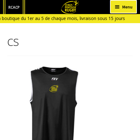
Aller
Aller
Menu
RCACP
à
au
 boutique du 1er au 5 de chaque mois, livraison sous 15 jours
HOMME
la
contenu
 du 6 ( Boutique fermée en Janvier et en Aout)
navigation
FEMME
cs
ENFANT
BÉBÉ
ACCESSOIRES