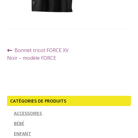
Navigation
Article
Bonnet tricot FORCE XV
de
précédent :
Noir – modèle FORCE
l’article
CATÉGORIES DE PRODUITS
ACCESSOIRES
BÉBÉ
ENFANT