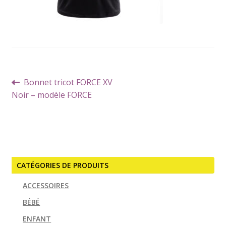
Navigation
Article
Bonnet tricot FORCE XV
de
précédent :
Noir – modèle FORCE
l’article
CATÉGORIES DE PRODUITS
ACCESSOIRES
BÉBÉ
ENFANT