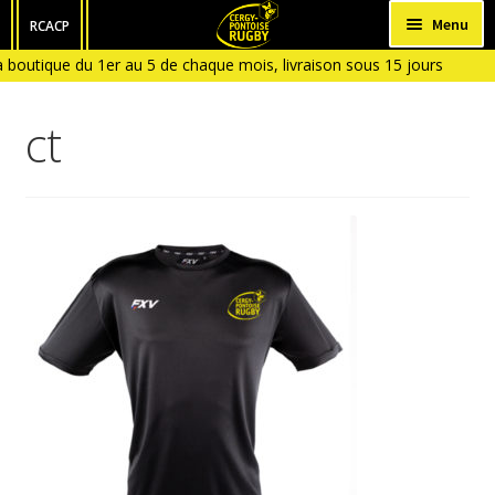
Aller
Aller
Menu
RCACP
à
au
 boutique du 1er au 5 de chaque mois, livraison sous 15 jours
HOMME
la
contenu
 du 6 ( Boutique fermée en Janvier et en Aout)
navigation
FEMME
ct
ENFANT
BÉBÉ
ACCESSOIRES