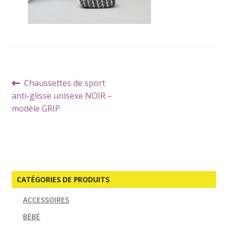
Navigation
Article
Chaussettes de sport
de
précédent :
anti-glisse unisexe NOIR –
l’article
modèle GRIP
CATÉGORIES DE PRODUITS
ACCESSOIRES
BÉBÉ