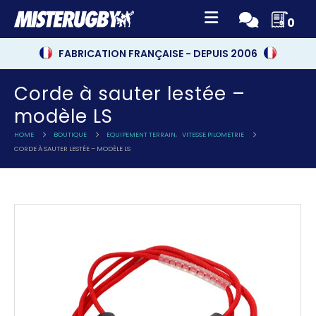
0
FABRICATION FRANÇAISE - DEPUIS 2006
Corde à sauter lestée –
modèle LS
HOME
BOUTIQUE
EQUIPEMENT TERRAIN
,
VITESSE PILOMETRIE
CORDE À SAUTER LESTÉE – MODÈLE LS