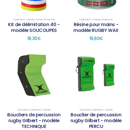
EQUIPEMENT TERRAIN
,
VITESSE PILOMETRIE
EQUIPEMENT TERRAIN
,
PHARMACIE
Kit de délimitation 40 -
Résine pour mains -
modèle SOUCOUPES
modèle RUGBY WAX
18,30
€
19,60
€
BOUCLIERS
,
EQUIPEMENT TERRAIN
BOUCLIERS
,
EQUIPEMENT TERRAIN
Boucliers de percussion
Bouclier de percussion
rugby Gilbert - modèle
rugby Gilbert - modèle
TECHNIQUE
PERCU