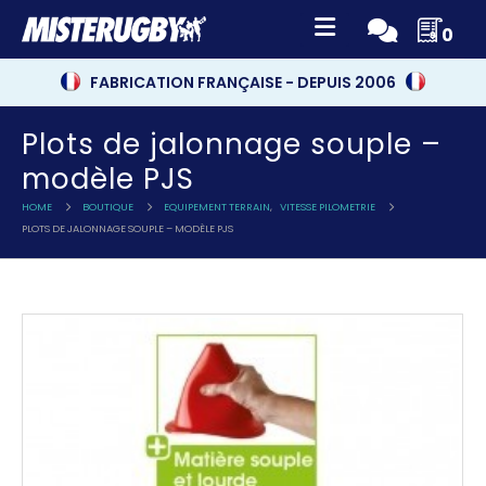
0
FABRICATION FRANÇAISE - DEPUIS 2006
Plots de jalonnage souple –
modèle PJS
HOME
BOUTIQUE
EQUIPEMENT TERRAIN
,
VITESSE PILOMETRIE
PLOTS DE JALONNAGE SOUPLE – MODÈLE PJS