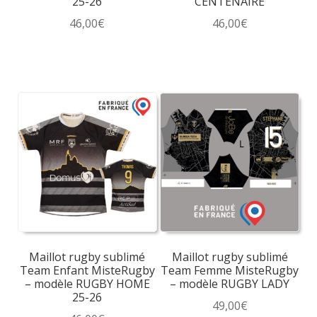
25-26
CENTENAIRE
produit
produit
46,00
€
46,00
€
Ce
Ce
produit
produit
a
a
plusieurs
plusieurs
variations.
variations.
Les
Les
options
options
peuvent
peuvent
être
être
choisies
choisies
sur
sur
la
la
Maillot rugby sublimé
Maillot rugby sublimé
page
page
Team Enfant MisteRugby
Team Femme MisteRugby
du
du
– modèle RUGBY HOME
– modèle RUGBY LADY
25-26
produit
produit
49,00
€