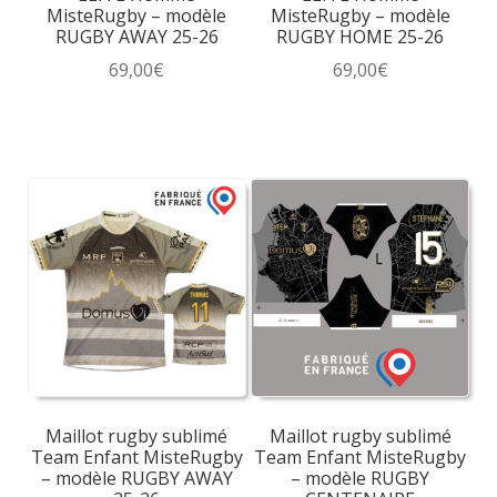
MisteRugby – modèle
MisteRugby – modèle
RUGBY AWAY 25-26
RUGBY HOME 25-26
69,00
€
69,00
€
Ce
Ce
produit
produit
a
a
plusieurs
plusieurs
variations.
variations.
Les
Les
options
options
peuvent
peuvent
être
être
choisies
choisies
sur
sur
la
la
Maillot rugby sublimé
Maillot rugby sublimé
page
page
Team Enfant MisteRugby
Team Enfant MisteRugby
du
du
– modèle RUGBY AWAY
– modèle RUGBY