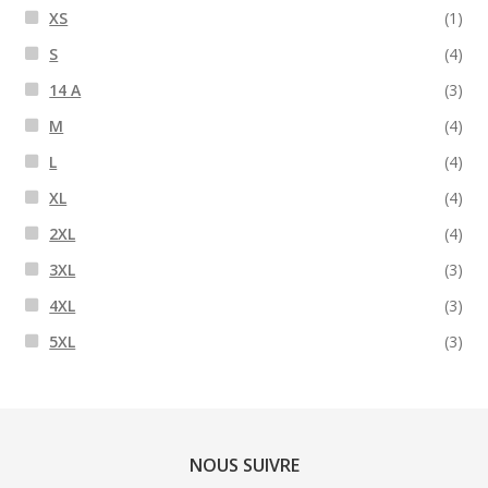
XS
(1)
S
(4)
14 A
(3)
M
(4)
L
(4)
XL
(4)
2XL
(4)
3XL
(3)
4XL
(3)
5XL
(3)
NOUS SUIVRE