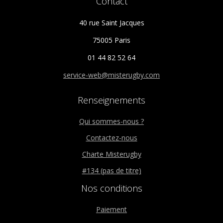
Contact
produit
produit
40 rue Saint Jacques
75005 Paris
01 44 82 52 64
service-web@misterugby.com
Renseignements
Qui sommes-nous ?
Contactez-nous
Charte Misterugby
#134 (pas de titre)
Nos conditions
Paiement