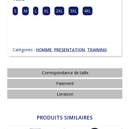
S
M
L
XL
2XL
3XL
4XL
Catégories :
HOMME
,
PRESENTATION
,
TRAINING
Correspondance de taille
Paiement
Livraison
PRODUITS SIMILAIRES