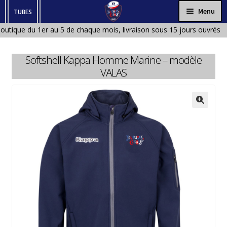
Aller
Aller
Menu
TUBES
à
au
outique du 1er au 5 de chaque mois, livraison sous 15 jours ouvrés à
HOMME
la
contenu
ique fermée en Janvier et en Aout)
navigation
FEMME
Softshell Kappa Homme Marine – modèle
ENFANT
VALAS
BÉBÉ
ACCESSOIRES