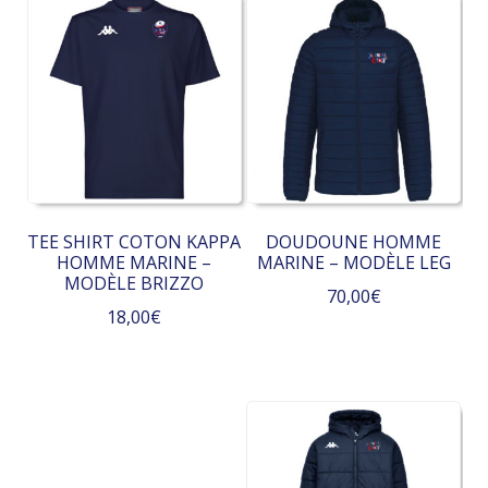
TEE SHIRT COTON KAPPA
DOUDOUNE HOMME
HOMME MARINE –
MARINE – MODÈLE LEG
MODÈLE BRIZZO
70,00
€
18,00
€
Ce
Ce
produit
produit
a
a
plusieurs
plusieurs
variations.
variations.
Les