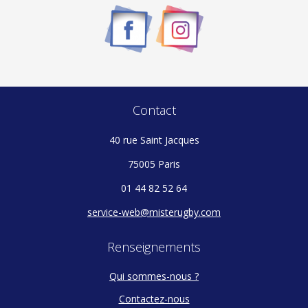
être
choisies
sur
la
page
du
Contact
produit
40 rue Saint Jacques
75005 Paris
01 44 82 52 64
service-web@misterugby.com
Renseignements
Qui sommes-nous ?
Contactez-nous