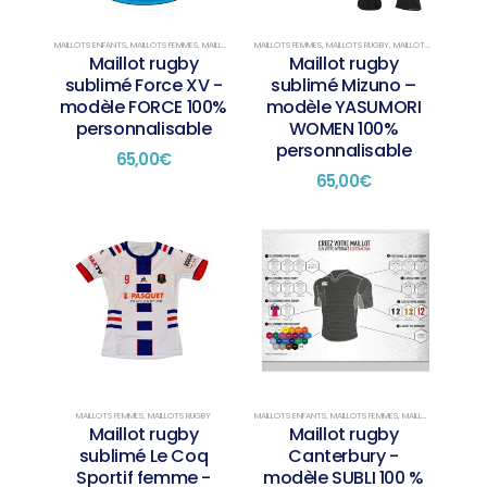
MAILLOTS ENFANTS
,
MAILLOTS FEMMES
,
MAILLOTS RUGBY
MAILLOTS FEMMES
,
MAILLOTS SUBLIMÉS
,
MAILLOTS RUGBY
,
MAILLOTS SUBLIMÉS
Maillot rugby
Maillot rugby
sublimé Force XV -
sublimé Mizuno –
modèle FORCE 100%
modèle YASUMORI
personnalisable
WOMEN 100%
personnalisable
65,00
€
65,00
€
MAILLOTS FEMMES
,
MAILLOTS RUGBY
MAILLOTS ENFANTS
,
MAILLOTS FEMMES
,
MAILLOTS RUGBY
,
MAIL
Maillot rugby
Maillot rugby
sublimé Le Coq
Canterbury -
Sportif femme -
modèle SUBLI 100 %