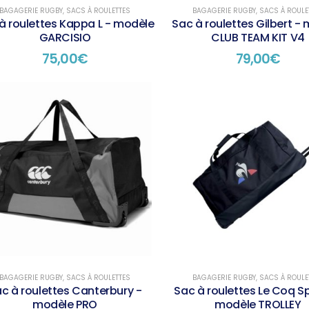
BAGAGERIE RUGBY
,
SACS À ROULETTES
BAGAGERIE RUGBY
,
SACS À ROULE
à roulettes Kappa L - modèle
Sac à roulettes Gilbert -
GARCISIO
CLUB TEAM KIT V4
75,00
€
79,00
€
BAGAGERIE RUGBY
,
SACS À ROULETTES
BAGAGERIE RUGBY
,
SACS À ROULE
c à roulettes Canterbury -
Sac à roulettes Le Coq Sp
modèle PRO
modèle TROLLEY