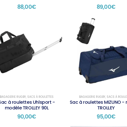
88,00
€
89,00
€
BAGAGERIE RUGBY
,
SACS À ROULETTES
BAGAGERIE RUGBY
,
SACS À ROULE
Sac à roulettes Uhlsport -
Sac à roulettes MIZUNO -
modèle TROLLEY 90L
TROLLEY
90,00
€
95,00
€