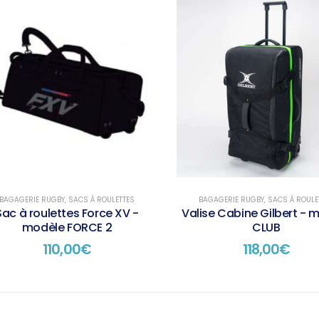
BAGAGERIE RUGBY
,
SACS À ROULETTES
BAGAGERIE RUGBY
,
SACS À ROULE
Sac à roulettes Force XV -
Valise Cabine Gilbert - 
modèle FORCE 2
CLUB
110,00
€
118,00
€