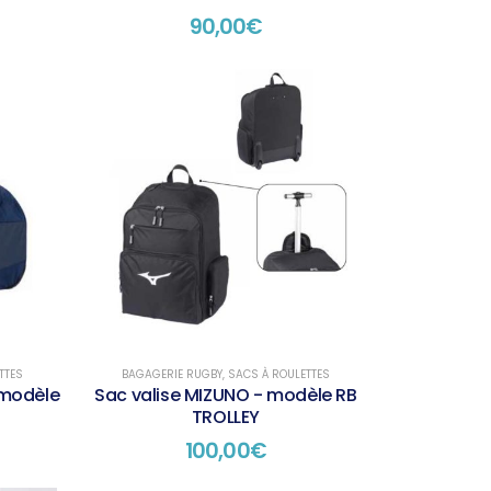
90,00
€
TTES
BAGAGERIE RUGBY
,
SACS À ROULETTES
 modèle
Sac valise MIZUNO - modèle RB
TROLLEY
100,00
€