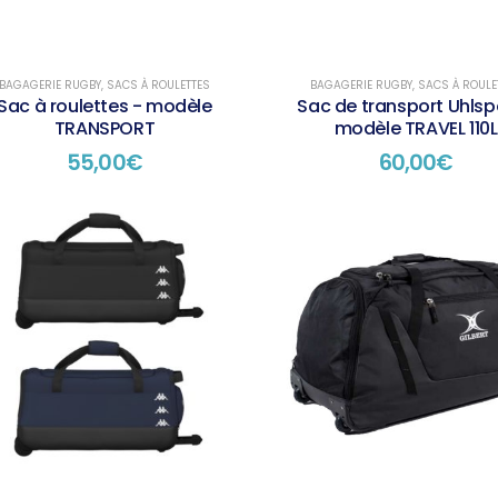
BAGAGERIE RUGBY
,
SACS À ROULETTES
BAGAGERIE RUGBY
,
SACS À ROULE
Sac à roulettes - modèle
Sac de transport Uhlsp
TRANSPORT
modèle TRAVEL 110L
55,00
€
60,00
€