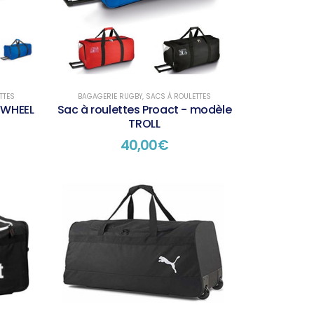
TTES
BAGAGERIE RUGBY
,
SACS À ROULETTES
 WHEEL
Sac à roulettes Proact - modèle
TROLL
40,00
€