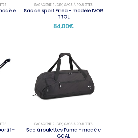
TTES
BAGAGERIE RUGBY
,
SACS À ROULETTES
 modèle
Sac de sport Errea - modèle IVOR
TROL
84,00
€
TTES
BAGAGERIE RUGBY
,
SACS À ROULETTES
ortif -
Sac à roulettes Puma - modèle
GOAL