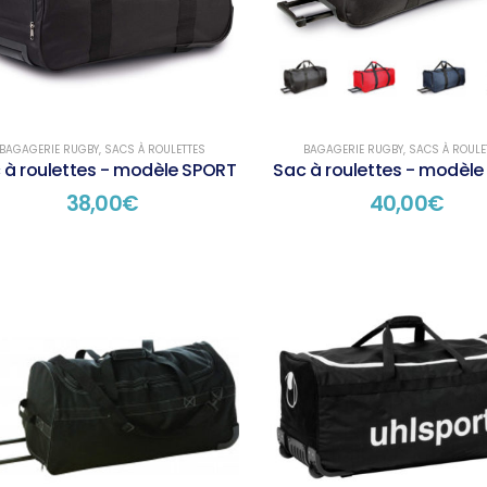
BAGAGERIE RUGBY
,
SACS À ROULETTES
BAGAGERIE RUGBY
,
SACS À ROULE
 à roulettes - modèle SPORT
Sac à roulettes - modèle
38,00
€
40,00
€