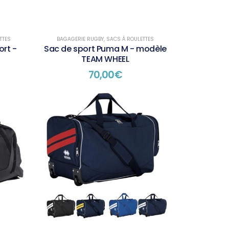
TTES
BAGAGERIE RUGBY
,
SACS À ROULETTES
ort -
Sac de sport Puma M - modèle
TEAM WHEEL
70,00
€