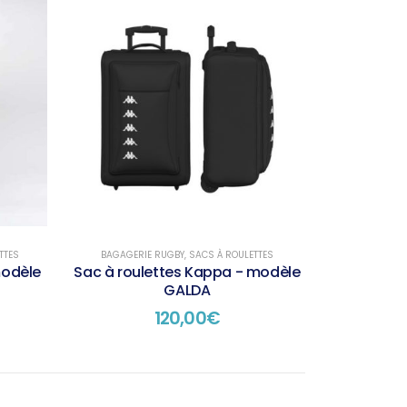
TTES
BAGAGERIE RUGBY
,
SACS À ROULETTES
modèle
Sac à roulettes Kappa - modèle
GALDA
120,00
€