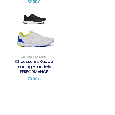
produit
produit
32,00
€
ACCESSOIRES
,
CLAQUETTES
Chaussures Kappa
running - modèle
PERFORMANCE
70,00
€