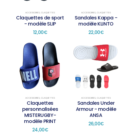
ACCESSOIRES
,
CLAQUETTES
ACCESSOIRES
,
CLAQUETTES
Claquettes de sport
Sandales Kappa -
- modèle SLIP
modèle KLINTO
12,00
€
22,00
€
Ce
Ce
produit
produit
a
a
plusieurs
plusieurs
variations.
variations.
Les
Les
options
options
peuvent
peuvent
être
être
choisies
choisies
ACCESSOIRES
,
CLAQUETTES
ACCESSOIRES
,
CLAQUETTES
Claquettes
Sandales Under
sur
sur
personnalisées
Armour - modèle
la
la
MISTERUGBY-
ANSA
page
page
modèle PRINT
du
du
26,00
€
produit
produit
24,00
€