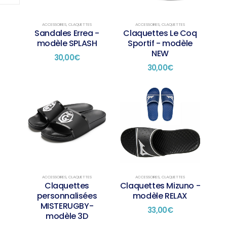
peuvent
peuvent
être
être
choisies
choisies
ACCESSOIRES
,
CLAQUETTES
ACCESSOIRES
,
CLAQUETTES
Sandales Errea -
Claquettes Le Coq
sur
sur
modèle SPLASH
Sportif - modèle
la
la
NEW
page
page
30,00
€
du
du
30,00
€
produit
produit
Ce
Ce
produit
produit
a
a
plusieurs
plusieurs
variations.
variations.
Les
Les
options
options
peuvent
peuvent
être
être
choisies
choisies
ACCESSOIRES
,
CLAQUETTES
ACCESSOIRES
,
CLAQUETTES
Claquettes
Claquettes Mizuno -
sur
sur
personnalisées
modèle RELAX
la
la
MISTERUGBY-
page
page
33,00
€
modèle 3D
du
du