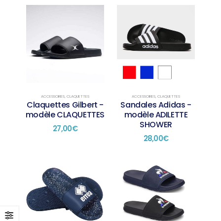
ACCESSOIRES
,
CLAQUETTES
ACCESSOIRES
,
CLAQUETTES
Claquettes Gilbert -
Sandales Adidas -
modèle CLAQUETTES
modèle ADILETTE
SHOWER
27,00
€
28,00
€
Ce
Ce
produit
produit
a
a
plusieurs
plusieurs
variations.
variations.
Les
Les
options
options