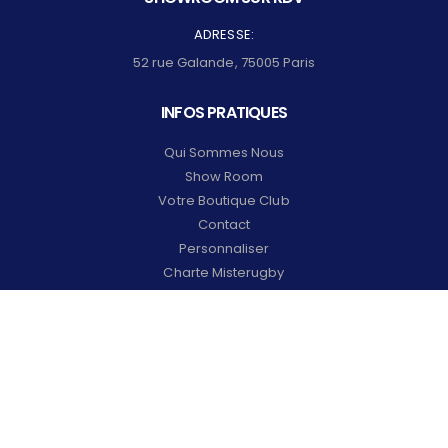
ADRESSE:
52 rue Galande, 75005 Paris
INFOS PRATIQUES
Qui Sommes Nous
Show Room
Votre Boutique Club
Contact
Personnaliser
Charte Misterugby
Confidentialité Des Données