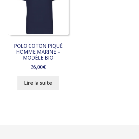
options
options
peuvent
peuvent
être
être
choisies
choisies
sur
sur
la
la
POLO COTON PIQUÉ
page
page
HOMME MARINE –
du
du
MODÈLE BIO
produit
produit
26,00
€
Lire la suite