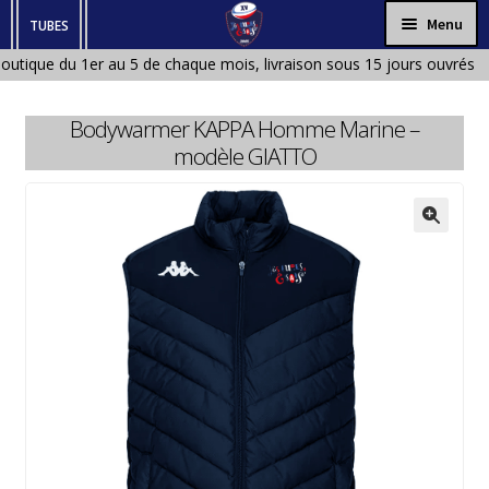
Aller
Aller
Menu
TUBES
à
au
outique du 1er au 5 de chaque mois, livraison sous 15 jours ouvrés à
HOMME
la
contenu
ique fermée en Janvier et en Aout)
navigation
FEMME
Bodywarmer KAPPA Homme Marine –
ENFANT
modèle GIATTO
BÉBÉ
ACCESSOIRES