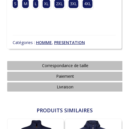
S
M
L
XL
2XL
3XL
4XL
Catégories :
HOMME
,
PRESENTATION
Correspondance de taille
Paiement
Livraison
PRODUITS SIMILAIRES