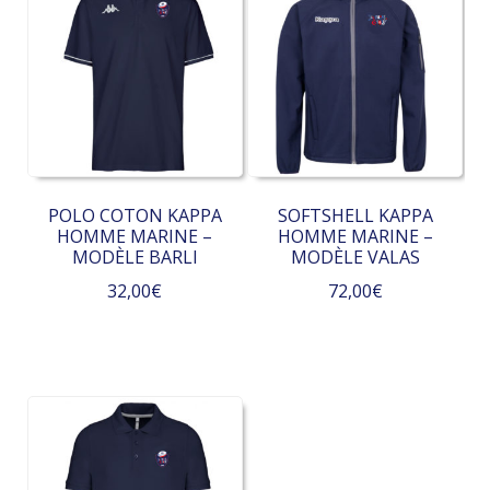
POLO COTON KAPPA
SOFTSHELL KAPPA
HOMME MARINE –
HOMME MARINE –
MODÈLE BARLI
MODÈLE VALAS
32,00
€
72,00
€
Ce
Ce
produit
produit
a
a
plusieurs
plusieurs
variations.
variations.
Les
Les