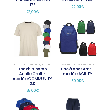
TEE
22,00
€
22,00
€
TEE SHIRT RUGBY
,
TEXTILE RUGBY
,
TEXTILE RUGBY PRÉSENTATION
BAGAGERIE RUGBY
,
SACS À DOS RUGBY
Tee shirt coton
Sac à dos Craft -
Adulte Craft -
modèle AGILITY
modèle COMMUNITY
30,00
€
2.0
25,00
€