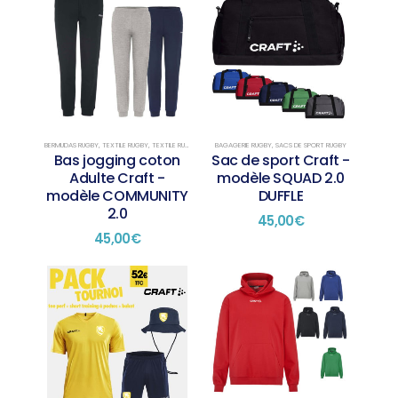
BERMUDAS RUGBY
,
TEXTILE RUGBY
,
TEXTILE RUGBY PRÉSENTATION
BAGAGERIE RUGBY
,
SACS DE SPORT RUGBY
Bas jogging coton
Sac de sport Craft -
Adulte Craft -
modèle SQUAD 2.0
modèle COMMUNITY
DUFFLE
2.0
45,00
€
45,00
€
Ce
Ce
produit
produit
a
a
plusieurs
plusieurs
variations.
variations.
Les
Les
options
options
peuvent
peuvent