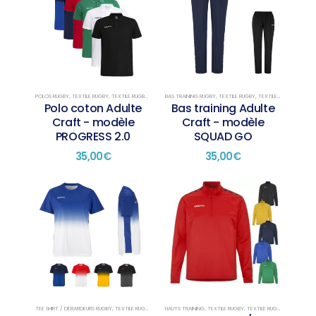
POLOS RUGBY
,
TEXTILE RUGBY
,
TEXTILE RUGBY PRÉSENTATION
BAS TRAINING RUGBY
,
TEXTILE RUGBY
,
TEXTILE RUGBY TRAINING
Polo coton Adulte
Bas training Adulte
Craft - modèle
Craft - modèle
PROGRESS 2.0
SQUAD GO
35,00
€
35,00
€
TEE SHIRT / DÉBARDEURS RUGBY
,
TEXTILE RUGBY
,
TEXTILE RUGBY TRAINING
HAUTS TRAINING
,
TEXTILE RUGBY
,
TEXTILE RUGBY TRAINING