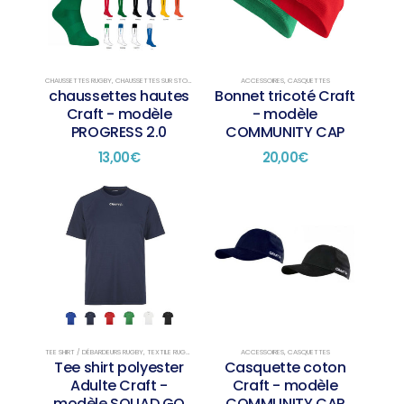
CHAUSSETTES RUGBY
,
CHAUSSETTES SUR STOCK
ACCESSOIRES
,
CASQUETTES
chaussettes hautes
Bonnet tricoté Craft
Craft - modèle
- modèle
PROGRESS 2.0
COMMUNITY CAP
13,00
€
20,00
€
TEE SHIRT / DÉBARDEURS RUGBY
,
TEXTILE RUGBY
,
TEXTILE RUGBY TRAINING
ACCESSOIRES
,
CASQUETTES
Tee shirt polyester
Casquette coton
Adulte Craft -
Craft - modèle
modèle SQUAD GO
COMMUNITY CAP