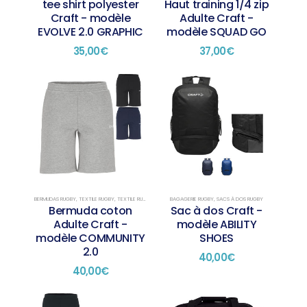
tee shirt polyester
Haut training 1/4 zip
Craft - modèle
Adulte Craft -
EVOLVE 2.0 GRAPHIC
modèle SQUAD GO
35,00
€
37,00
€
BERMUDAS RUGBY
,
TEXTILE RUGBY
,
TEXTILE RUGBY PRÉSENTATION
BAGAGERIE RUGBY
,
SACS À DOS RUGBY
Bermuda coton
Sac à dos Craft -
Adulte Craft -
modèle ABILITY
modèle COMMUNITY
SHOES
2.0
40,00
€
40,00
€