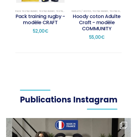
être
être
choisies
choisies
PACK TEXTILE RUGBY
,
TEXTILE RUGBY
,
TEXTILE RUGBY TRAINING
SWEATS / VESTES
,
TEXTILE RUGBY
,
TEXTILE RUGBY PRÉSENTATION
Pack training rugby -
Hoody coton Adulte
sur
sur
modèle CRAFT
Craft - modèle
la
la
COMMUNITY
page
page
52,00
€
du
du
55,00
€
produit
produit
Publications Instagram