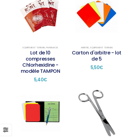
EQUIPEMENT TERRAIN
,
PHARMACIE
ARBITRE
,
EQUIPEMENT TERRAIN
Lot de 10
Carton d'arbitre - lot
compresses
de 5
Chlorhexidine -
5,50
€
modèle TAMPON
5,40
€