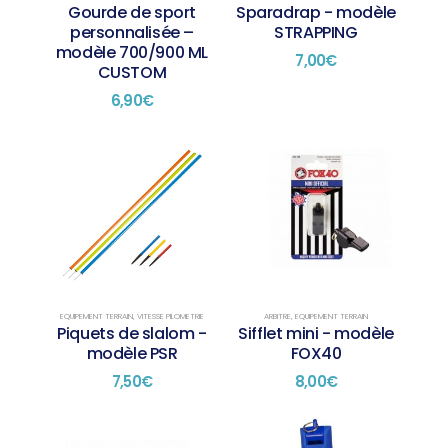
Gourde de sport
Sparadrap - modèle
personnalisée –
STRAPPING
modèle 700/900 ML
7,00
€
CUSTOM
6,90
€
EQUIPEMENT TERRAIN
,
VITESSE PILOMETRIE
ARBITRE
,
EQUIPEMENT TERRAIN
Piquets de slalom -
Sifflet mini - modèle
modèle PSR
FOX40
7,50
€
8,00
€