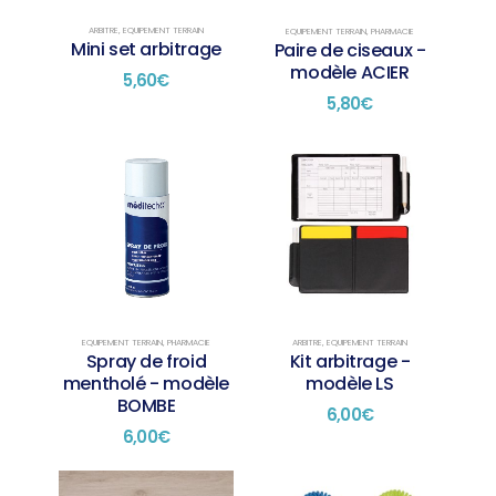
ARBITRE
,
EQUIPEMENT TERRAIN
EQUIPEMENT TERRAIN
,
PHARMACIE
Mini set arbitrage
Paire de ciseaux -
modèle ACIER
5,60
€
5,80
€
EQUIPEMENT TERRAIN
,
PHARMACIE
ARBITRE
,
EQUIPEMENT TERRAIN
Spray de froid
Kit arbitrage -
mentholé - modèle
modèle LS
BOMBE
6,00
€
6,00
€