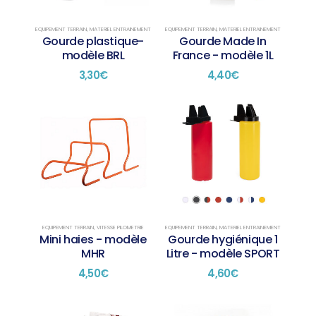
EQUIPEMENT TERRAIN
,
MATERIEL ENTRAINEMENT
EQUIPEMENT TERRAIN
,
MATERIEL ENTRAINEMENT
Gourde plastique-
Gourde Made In
modèle BRL
France - modèle 1L
3,30
€
4,40
€
EQUIPEMENT TERRAIN
,
VITESSE PILOMETRIE
EQUIPEMENT TERRAIN
,
MATERIEL ENTRAINEMENT
Mini haies - modèle
Gourde hygiénique 1
MHR
Litre - modèle SPORT
4,50
€
4,60
€