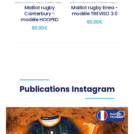
MAILLOTS ENFANTS
,
MAILLOTS FEMMES
,
MAILLOTS RUGBY
MAILLOTS ENFANTS
,
MAILLOTS SUR STOCK
,
MAILLOTS RUGBY
,
MAILLOTS SUR STOCK
Maillot rugby
Maillot rugby Errea -
Canterbury -
modèle TREVISO 3.0
modèle HOOPED
60,00
€
60,00
€
Publications Instagram