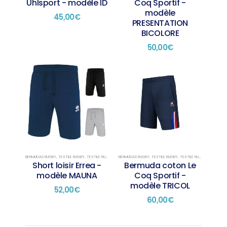
Uhlsport - modèle ID
Coq Sportif -
la
la
modèle
page
page
45,00
€
PRESENTATION
du
du
BICOLORE
produit
produit
50,00
€
Ce
Ce
produit
produit
a
a
plusieurs
plusieurs
variations.
variations.
Les
Les
options
options
peuvent
peuvent
être
être
choisies
choisies
BERMUDAS RUGBY
,
TEXTILE RUGBY
,
TEXTILE RUGBY PRÉSENTATION
BERMUDAS RUGBY
,
TEXTILE RUGBY
,
TEXTILE RUGBY PRÉSENTATION
Short loisir Errea -
Bermuda coton Le
sur
sur
modèle MAUNA
Coq Sportif -
la
la
modèle TRICOL
page
page
52,00
€
du
du
60,00
€
produit
produit