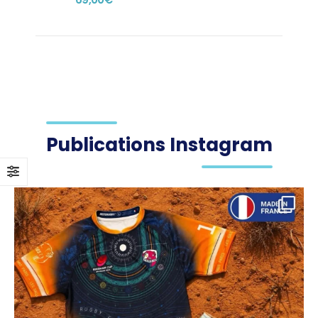
produit
produit
Publications Instagram