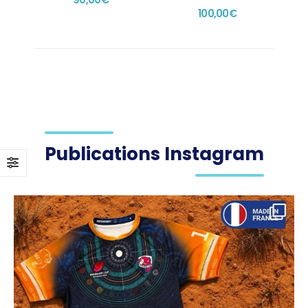
du
du
du
du
100,00
€
produit
produit
produit
produit
Publications Instagram