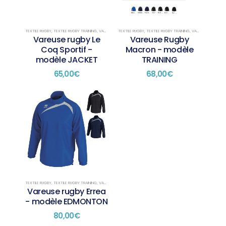
options
options
peuvent
peuvent
être
être
choisies
choisies
TEXTILE RUGBY
,
TEXTILE RUGBY TRAINING
,
VAREUSES
TEXTILE RUGBY
,
TEXTILE RUGBY TRAINING
,
VAREUSES
Vareuse rugby Le
Vareuse Rugby
sur
sur
Coq Sportif -
Macron - modèle
la
la
modèle JACKET
TRAINING
page
page
du
du
65,00
€
68,00
€
produit
produit
TEXTILE RUGBY
,
TEXTILE RUGBY TRAINING
,
VAREUSES
Vareuse rugby Errea
- modèle EDMONTON
80,00
€