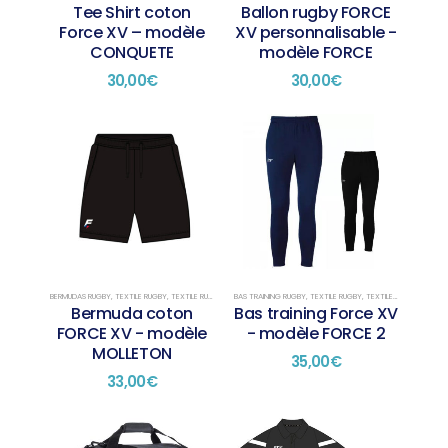
Tee Shirt coton
Ballon rugby FORCE
Force XV – modèle
XV personnalisable -
CONQUETE
modèle FORCE
30,00
€
30,00
€
Ce
Ce
produit
produit
a
a
plusieurs
plusieurs
variations.
variations.
Les
Les
options
options
peuvent
peuvent
être
être
choisies
choisies
BERMUDAS RUGBY
,
TEXTILE RUGBY
,
TEXTILE RUGBY PRÉSENTATION
BAS TRAINING RUGBY
,
TEXTILE RUGBY
,
TEXTILE RUGBY TRAINING
Bermuda coton
Bas training Force XV
sur
sur
FORCE XV - modèle
- modèle FORCE 2
la
la
MOLLETON
page
page
35,00
€
du
du
33,00
€
produit
produit
Ce
Ce
produit
produit