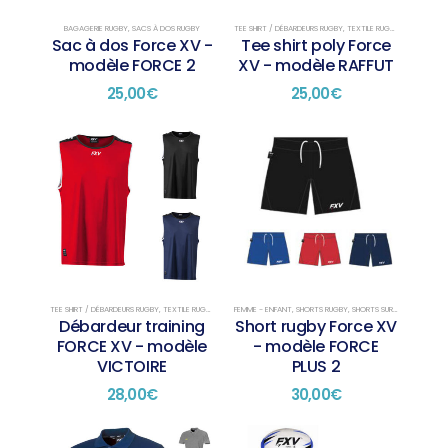
BAGAGERIE RUGBY
,
SACS À DOS RUGBY
TEE SHIRT / DÉBARDEURS RUGBY
,
TEXTILE RUGBY
,
TEXTILE RUG
Sac à dos Force XV -
Tee shirt poly Force
modèle FORCE 2
XV - modèle RAFFUT
25,00
€
25,00
€
TEE SHIRT / DÉBARDEURS RUGBY
,
TEXTILE RUGBY
,
TEXTILE RUGBY TRAINING
FEMME - ENFANT
,
SHORTS RUGBY
,
SHORTS SUR STOCK
Débardeur training
Short rugby Force XV
FORCE XV - modèle
- modèle FORCE
VICTOIRE
PLUS 2
28,00
€
30,00
€