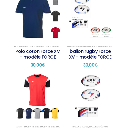
POLOS RUGBY
,
TEXTILE RUGBY
,
TEXTILE RUGBY PRÉSENTATION
BALLONS ENTRAINEMENT
,
BALLONS RUGBY
,
BALLONS TAILLE 3
,
Polo coton Force XV
ballon rugby Force
– modèle FORCE
XV - modèle FORCE
30,00
€
30,00
€
TEE SHIRT RUGBY
,
TEXTILE RUGBY
,
TEXTILE RUGBY PRÉSENTATION
BALLONS RUGBY
,
BALLONS SPÉCIAUX