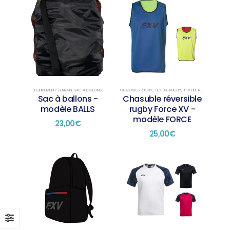
EQUIPEMENT TERRAIN
,
SAC A BALLONS
CHASUBLES RUGBY
,
TEXTILE RUGBY
,
TEXTILE RUGBY TRAINING
Sac à ballons -
Chasuble réversible
modèle BALLS
rugby Force XV -
modèle FORCE
23,00
€
25,00
€