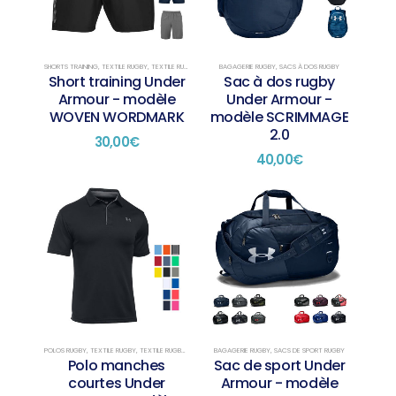
SHORTS TRAINING
,
TEXTILE RUGBY
,
TEXTILE RUGBY TRAINING
BAGAGERIE RUGBY
,
SACS À DOS RUGBY
Short training Under
Sac à dos rugby
Armour - modèle
Under Armour -
WOVEN WORDMARK
modèle SCRIMMAGE
2.0
30,00
€
40,00
€
Ce
Ce
produit
produit
a
a
plusieurs
plusieurs
variations.
variations.
Les
Les
options
options
peuvent
peuvent
être
être
choisies
choisies
POLOS RUGBY
,
TEXTILE RUGBY
,
TEXTILE RUGBY PRÉSENTATION
BAGAGERIE RUGBY
,
SACS DE SPORT RUGBY
Polo manches
Sac de sport Under
sur
sur
courtes Under
Armour - modèle
la
la