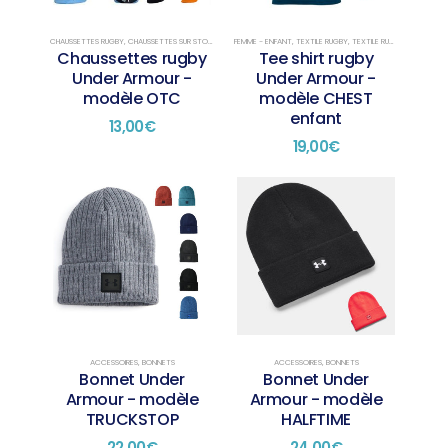
peuvent
peuvent
être
être
choisies
choisies
CHAUSSETTES RUGBY
,
CHAUSSETTES SUR STOCK
FEMME - ENFANT
,
TEXTILE RUGBY
,
TEXTILE RUGBY PRÉSENTATION
Chaussettes rugby
Tee shirt rugby
sur
sur
Under Armour -
Under Armour -
la
la
modèle OTC
modèle CHEST
page
page
enfant
du
du
13,00
€
produit
produit
19,00
€
Ce
Ce
produit
produit
a
a
plusieurs
plusieurs
variations.
variations.
Les
Les
options
options
peuvent
peuvent
être
être
choisies
choisies
ACCESSOIRES
,
BONNETS
ACCESSOIRES
,
BONNETS
Bonnet Under
Bonnet Under
sur
sur
Armour - modèle
Armour - modèle
la
la
TRUCKSTOP
HALFTIME
page
page
du
du
22,00
€
24,00
€