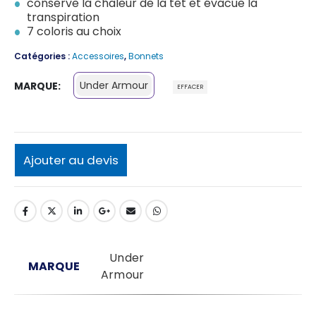
conserve la chaleur de la têt et évacue la
transpiration
7 coloris au choix
Catégories :
Accessoires
,
Bonnets
Under Armour
MARQUE
EFFACER
Ajouter au devis
Under
MARQUE
Armour