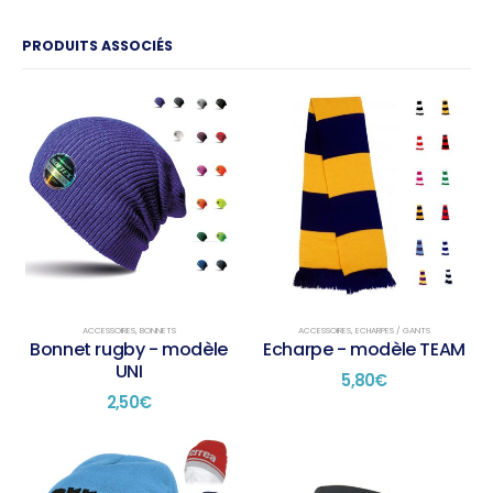
PRODUITS ASSOCIÉS
ACCESSOIRES
,
BONNETS
ACCESSOIRES
,
ECHARPES / GANTS
Bonnet rugby - modèle
Echarpe - modèle TEAM
UNI
5,80
€
2,50
€