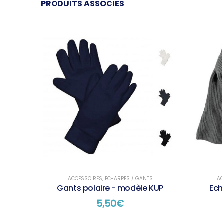
PRODUITS ASSOCIÉS
ACCESSOIRES
,
ECHARPES / GANTS
A
Gants polaire - modèle KUP
Ec
5,50
€