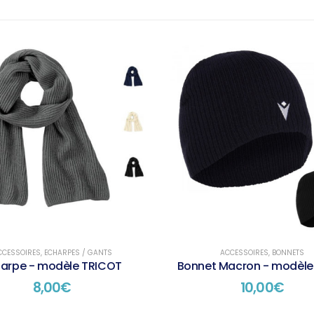
CCESSOIRES
,
ECHARPES / GANTS
ACCESSOIRES
,
BONNETS
harpe - modèle TRICOT
Bonnet Macron - modèle
8,00
€
10,00
€