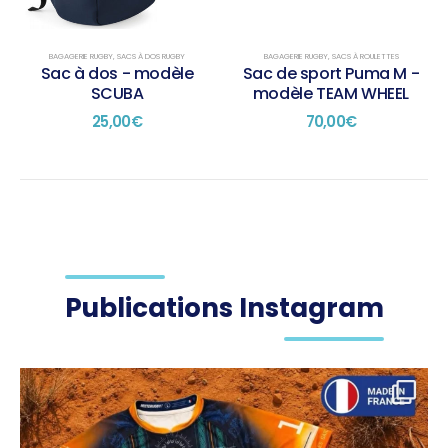
BAGAGERIE RUGBY
,
SACS À DOS RUGBY
BAGAGERIE RUGBY
,
SACS À ROULETTES
Sac à dos - modèle
Sac de sport Puma M -
SCUBA
modèle TEAM WHEEL
25,00
€
70,00
€
Publications Instagram