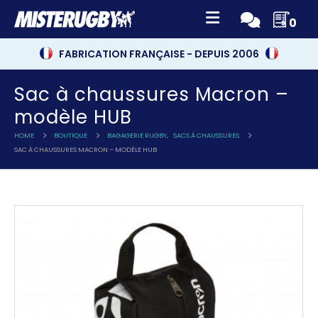
0
FABRICATION FRANÇAISE - DEPUIS 2006
Sac à chaussures Macron –
modèle HUB
HOME
BOUTIQUE
BAGAGERIE RUGBY
,
SACS À CHAUSSURES
SAC À CHAUSSURES MACRON – MODÈLE HUB