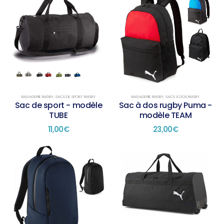
BAGAGERIE RUGBY
,
SACS DE SPORT RUGBY
BAGAGERIE RUGBY
,
SACS À DOS RUGBY
Sac de sport - modèle
Sac à dos rugby Puma -
TUBE
modèle TEAM
11,00
€
23,00
€