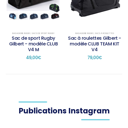
BAGAGERIE RUGBY
,
SACS DE SPORT RUGBY
BAGAGERIE RUGBY
,
SACS À ROULETTES
Sac de sport Rugby
Sac à roulettes Gilbert -
Gilbert - modèle CLUB
modèle CLUB TEAM KIT
V4 M
V4
49,00
€
79,00
€
Publications Instagram