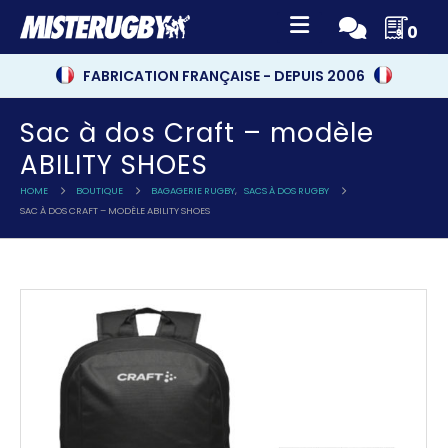
0
FABRICATION FRANÇAISE - DEPUIS 2006
Sac à dos Craft – modèle
ABILITY SHOES
HOME
BOUTIQUE
BAGAGERIE RUGBY
,
SACS À DOS RUGBY
SAC À DOS CRAFT – MODÈLE ABILITY SHOES