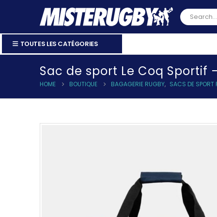
TOUTES LES CATÉGORIES
Sac de sport Le Coq Sportif
HOME
BOUTIQUE
BAGAGERIE RUGBY
,
SACS DE SPORT