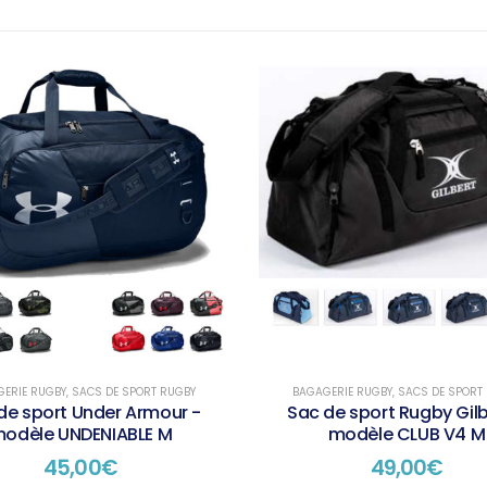
ERIE RUGBY
,
SACS DE SPORT RUGBY
BAGAGERIE RUGBY
,
SACS DE SPORT
de sport Under Armour -
Sac de sport Rugby Gilb
odèle UNDENIABLE M
modèle CLUB V4 M
45,00
€
49,00
€