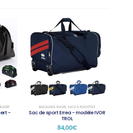
 RUGBY
BAGAGERIE RUGBY
,
SACS À ROULETTES
ert -
Sac de sport Errea - modèle IVOR
TROL
84,00
€