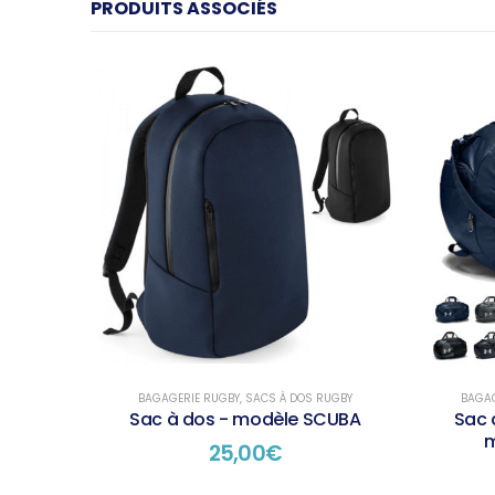
PRODUITS ASSOCIÉS
BAGAGERIE RUGBY
,
SACS À DOS RUGBY
BAGAG
Sac à dos - modèle SCUBA
Sac 
m
25,00
€