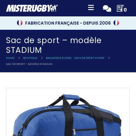
0
FABRICATION FRANÇAISE - DEPUIS 2006
Sac de sport – modèle
STADIUM
HOME
BOUTIQUE
BAGAGERIE RUGBY
,
SACS DE SPORT RUGBY
SAC DE SPORT – MODÈLE STADIUM