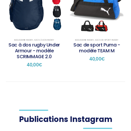
BAGAGERIE RUGBY
,
SACS À DOS RUGBY
BAGAGERIE RUGBY
,
SACS DE SPORT RUGBY
Sac à dos rugby Under
Sac de sport Puma -
Armour - modèle
modèle TEAM M
SCRIMMAGE 2.0
40,00
€
40,00
€
Publications Instagram