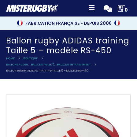
0
FABRICATION FRANÇAISE - DEPUIS 2006
Ballon rugby ADIDAS training
Taille 5 – modèle RS-450
HOME
BOUTIQUE
BALLONS RUGBY
,
BALLONS TAILLE 5
,
BALLONS ENTRAINEMENT
BALLON RUGBY ADIDAS TRAINING TAILLE 5 – MODÈLE RS-450