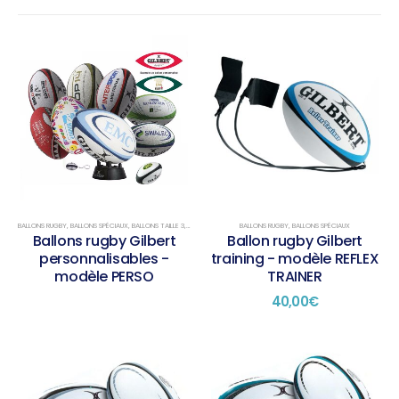
BALLONS RUGBY
,
BALLONS SPÉCIAUX
,
BALLONS TAILLE 3
,
BALLONS TAILLE 4
,
BALLONS TAILLE 5
BALLONS RUGBY
,
BALLONS SPÉCIAUX
Ballons rugby Gilbert
Ballon rugby Gilbert
personnalisables -
training - modèle REFLEX
modèle PERSO
TRAINER
40,00
€