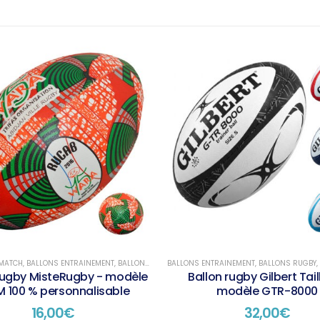
4
,
BALLONS TAILLE 5
 MATCH
,
BALLONS ENTRAINEMENT
,
BALLONS RUGBY
BALLONS ENTRAINEMENT
,
BALLONS SPÉCIAUX
,
BALLONS TAILLE 3
,
BALLONS RUGBY
,
,
rugby MisteRugby - modèle
Ballon rugby Gilbert Tail
 100 % personnalisable
modèle GTR-8000
16,00
€
32,00
€