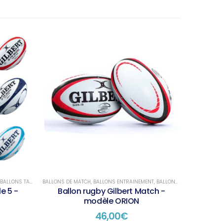
BALLONS TAILLE 4
BALLONS TAILLE 5
,
BALLONS DE MATCH
BALLONS TAILLE 5
,
BALLONS ENTRAINEMENT
,
BALLONS RUGBY
,
BALLONS 
le 5 -
Ballon rugby Gilbert Match -
modèle ORION
46,00
€