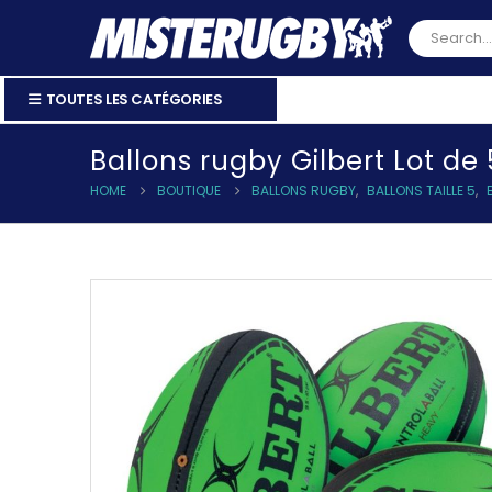
TOUTES LES CATÉGORIES
Ballons rugby Gilbert Lot d
HOME
BOUTIQUE
BALLONS RUGBY
,
BALLONS TAILLE 5
,