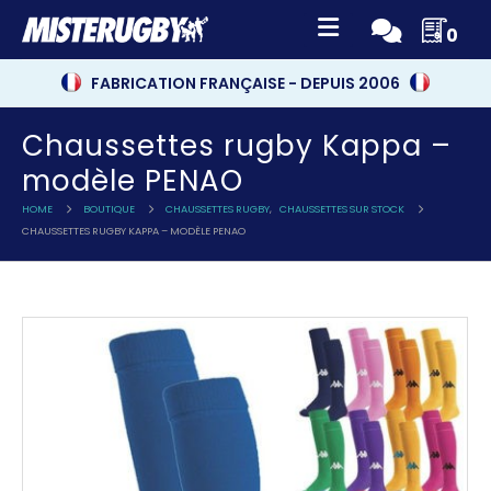
0
FABRICATION FRANÇAISE - DEPUIS 2006
Chaussettes rugby Kappa –
modèle PENAO
HOME
BOUTIQUE
CHAUSSETTES RUGBY
,
CHAUSSETTES SUR STOCK
CHAUSSETTES RUGBY KAPPA – MODÈLE PENAO