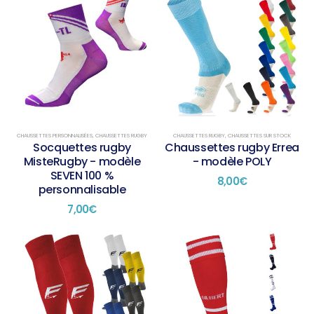
CHAUSSETTES PERSONNALISÉES
,
CHAUSSETTES RUGBY
CHAUSSETTES RUGBY
,
CHAUSSETTES SUR STOCK
Socquettes rugby
Chaussettes rugby Errea
MisteRugby - modèle
- modèle POLY
SEVEN 100 %
8,00
€
personnalisable
7,00
€