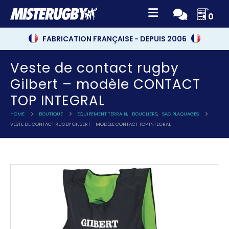
0
FABRICATION FRANÇAISE - DEPUIS 2006
Veste de contact rugby
Gilbert – modèle CONTACT
TOP INTEGRAL
HOME
BOUTIQUE
EQUIPEMENT TERRAIN
,
BOUCLIERS
,
SAC PLAQUAGES
VESTE DE CONTACT RUGBY GILBERT – MODÈLE CONTACT TOP INTEGRAL