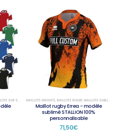
OTS SUR STOCK
MAILLOTS ENFANTS
,
MAILLOTS RUGBY
,
MAILLOTS SUBLIMÉS
odèle
Maillot rugby Errea - modèle
sublimé STALLION 100%
personnalisable
71,50
€