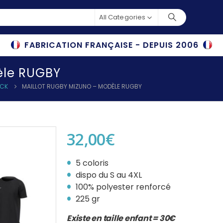
All Categories
FABRICATION FRANÇAISE - DEPUIS 2006
èle RUGBY
OCK
MAILLOT RUGBY MIZUNO – MODÈLE RUGBY
32,00
€
5 coloris
dispo du S au 4XL
100% polyester renforcé
225 gr
Existe en taille enfant = 30€