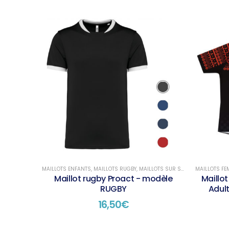
MAILLOTS ENFANTS
,
MAILLOTS RUGBY
,
MAILLOTS SUR STOCK
MAILLOTS F
Maillot rugby Proact - modèle
Maillo
RUGBY
Adul
16,50
€