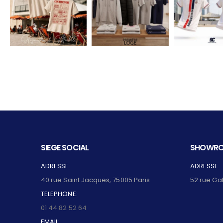
SIEGE SOCIAL
SHOWRO
ADRESSE:
ADRESSE:
40 rue Saint Jacques, 75005 Paris
52 rue Ga
TELEPHONE:
01 44 82 52 64
EMAIL: