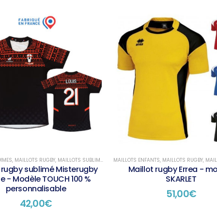
EMMES
,
MAILLOTS RUGBY
,
MAILLOTS SUBLIMÉS
MAILLOTS ENFANTS
,
MAILLOTS RUGBY
,
MAILL
t rugby sublimé Misterugby
Maillot rugby Errea - m
te - Modèle TOUCH 100 %
SKARLET
personnalisable
51,00
€
42,00
€