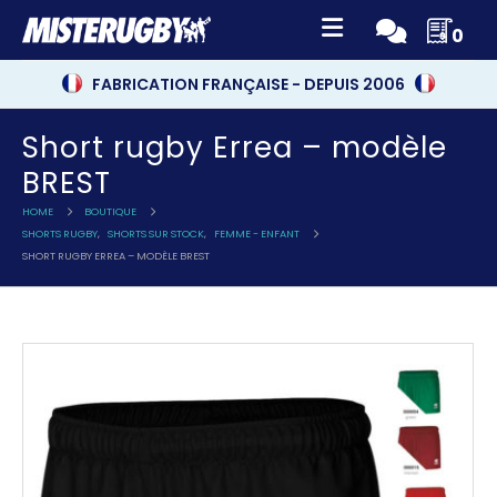
0
FABRICATION FRANÇAISE - DEPUIS 2006
Short rugby Errea – modèle
BREST
HOME
BOUTIQUE
SHORTS RUGBY
,
SHORTS SUR STOCK
,
FEMME - ENFANT
SHORT RUGBY ERREA – MODÈLE BREST