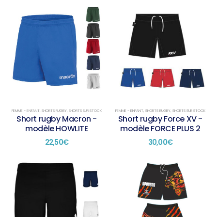
FEMME - ENFANT
,
SHORTS RUGBY
,
SHORTS SUR STOCK
FEMME - ENFANT
,
SHORTS RUGBY
,
SHORTS SUR STOCK
Short rugby Macron -
Short rugby Force XV -
modèle HOWLITE
modèle FORCE PLUS 2
22,50
€
30,00
€